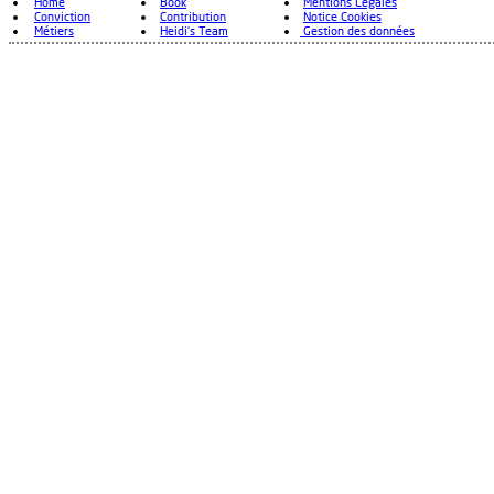
Home
Book
Mentions Légales
Conviction
Contribution
Notice Cookies
Métiers
Heidi's Team
Gestion des données