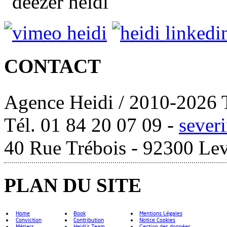
CONTACT
Agence Heidi / 2010-2026 T
Tél. 01 84 20 07 09 -
sever
40 Rue Trébois - 92300 Lev
PLAN DU SITE
Home
Book
Mentions Légales
Conviction
Contribution
Notice Cookies
Métiers
Heidi's Team
Gestion des données