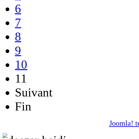
6
7
8
9
10
11
Suivant
Fin
Joomla! t