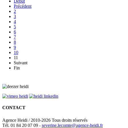
Début
Précédent
2
3
4
5
6
7
8
9
10
11
Suivant
Fin
CONTACT
Agence Heidi / 2010-2026 Tous droits réservés
Tél. 01 84 20 07 09 -
severine.lecomte@agence-heidi.fr