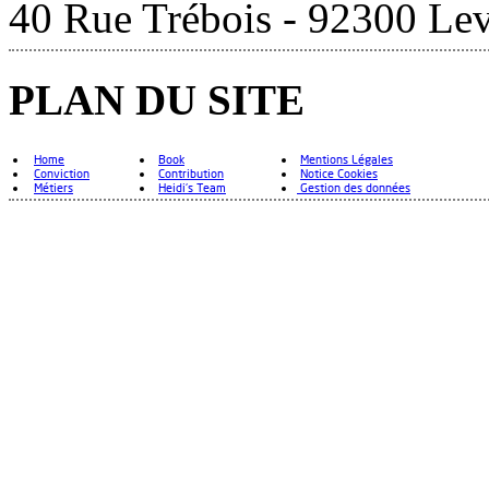
40 Rue Trébois - 92300 Lev
PLAN DU SITE
Home
Book
Mentions Légales
Conviction
Contribution
Notice Cookies
Métiers
Heidi's Team
Gestion des données