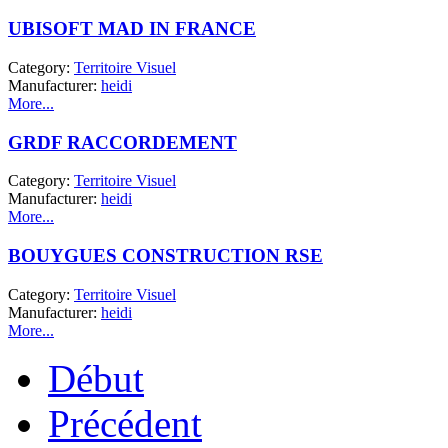
UBISOFT MAD IN FRANCE
Category:
Territoire Visuel
Manufacturer:
heidi
More...
GRDF RACCORDEMENT
Category:
Territoire Visuel
Manufacturer:
heidi
More...
BOUYGUES CONSTRUCTION RSE
Category:
Territoire Visuel
Manufacturer:
heidi
More...
Début
Précédent