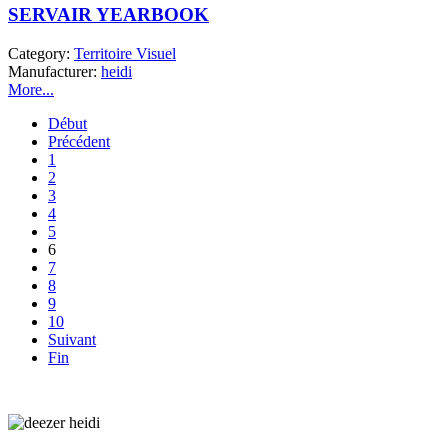
SERVAIR YEARBOOK
Category:
Territoire Visuel
Manufacturer:
heidi
More...
Début
Précédent
1
2
3
4
5
6
7
8
9
10
Suivant
Fin