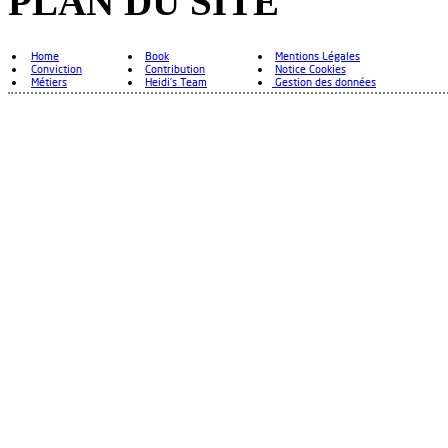
PLAN DU SITE
Home
Book
Mentions Légales
Conviction
Contribution
Notice Cookies
Métiers
Heidi's Team
Gestion des données