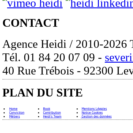
CONTACT
Agence Heidi / 2010-2026 T
Tél. 01 84 20 07 09 -
sever
40 Rue Trébois - 92300 Lev
PLAN DU SITE
Home
Book
Mentions Légales
Conviction
Contribution
Notice Cookies
Métiers
Heidi's Team
Gestion des données