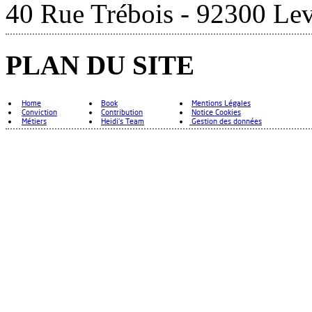
40 Rue Trébois - 92300 Lev
PLAN DU SITE
Home
Book
Mentions Légales
Conviction
Contribution
Notice Cookies
Métiers
Heidi's Team
Gestion des données