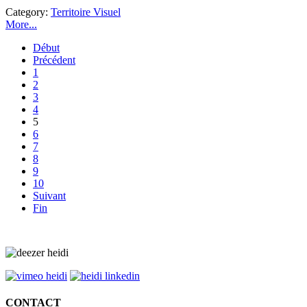
Category:
Territoire Visuel
More...
Début
Précédent
1
2
3
4
5
6
7
8
9
10
Suivant
Fin
CONTACT